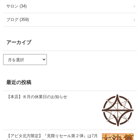
サロン (34)
ブログ (359)
アーカイブ
ア
ー
カ
イ
ブ
最近の投稿
【本店】８月の休業日のお知らせ
【アピタ北方限定】『見限りセール第２弾』は7月