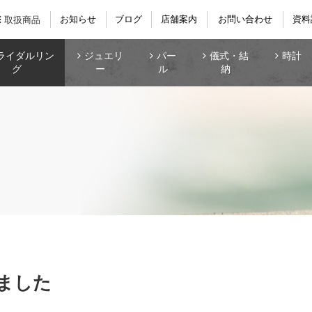
お知らせ
ブログ
店舗案内
お問い合わせ
資料
取扱商品
ライダルリン
ジュエリ
パー
儀式・結
時計
グ
ー
ル
納
しました