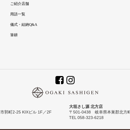
ご紹介店舗
用語一覧
儀式・結納Q&A
筆耕
大垣さし源 北方店
郭町2-25 KIXビル 1F／2F
〒501-0438 岐阜県本巣郡北方
TEL 058-323-6218