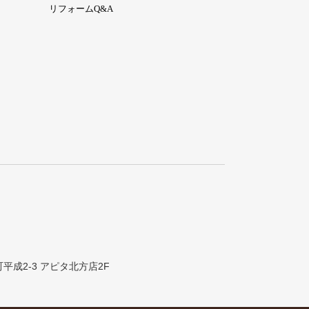
リフォームQ&A
町平成2-3 アピタ北方店2F