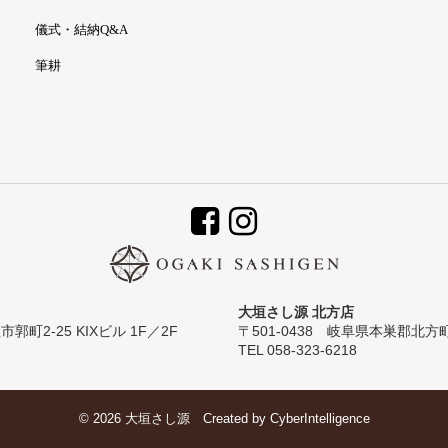
儀式・結納Q&A
筆耕
大垣さし源 北方店
郭町2-25 KIXビル 1F／2F
〒501-0438 岐阜県本巣郡北方
TEL 058-323-6218
© 2026 大垣さし源
Created by
CyberIntelligence