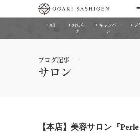
All
お知ら
キャンペー
ブ
せ
ン
ブログ記事
サロン
【本店】美容サロン『Perl