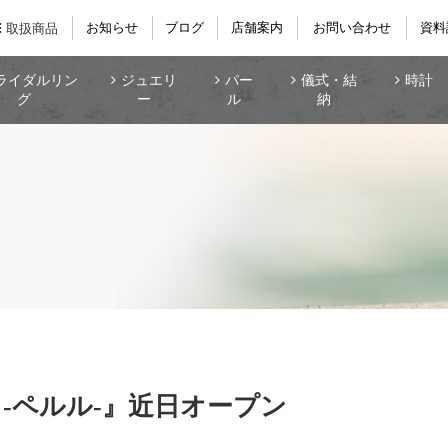
お知らせ
ブログ
店舗案内
お問い合わせ
資料
取扱商品
ライダルリン
ジュエリ
パー
儀式・結
時計
グ
ー
ル
納
e -ペルル-』近日オープン