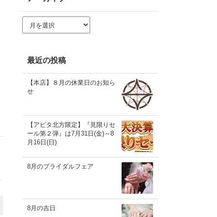
ア
ー
カ
イ
ブ
最近の投稿
【本店】８月の休業日のお知ら
せ
【アピタ北方限定】『見限りセ
ール第２弾』は7月31日(金)～8
月16日(日)
8月のブライダルフェア
8月の吉日