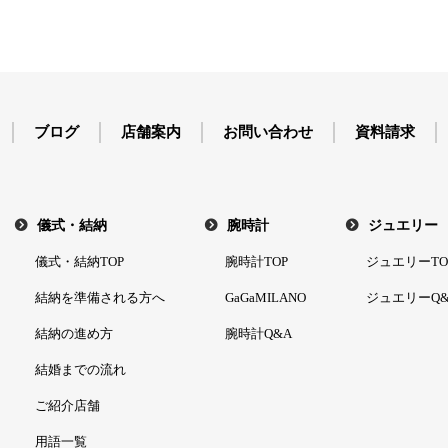
ブログ
店舗案内
お問い合わせ
資料請求
儀式・結納
腕時計
ジュエリー
儀式・結納TOP
腕時計TOP
ジュエリーTO
結納を準備される方へ
GaGaMILANO
ジュエリーQ&
結納の進め方
腕時計Q&A
結婚までの流れ
ご紹介店舗
用語一覧