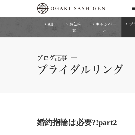
All
お知ら
キャンペー
ブ
せ
ン
ブログ記事
ブライダルリング
婚約指輪は必要?!part2