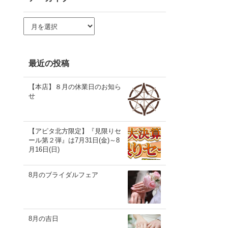
ア
ー
カ
イ
ブ
最近の投稿
【本店】８月の休業日のお知ら
せ
【アピタ北方限定】『見限りセ
ール第２弾』は7月31日(金)～8
月16日(日)
8月のブライダルフェア
8月の吉日