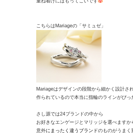
重ね着けにはもってこいです
こちらはMariageの「サミュゼ」
Mariageはデザインの段階から細かく設計さ
作られているので本当に指輪のラインがぴった
さし源では24ブランドの中から
お好きなエンゲージとマリッジを選べますか
意外
にまったく違うブランド
のものがうまく