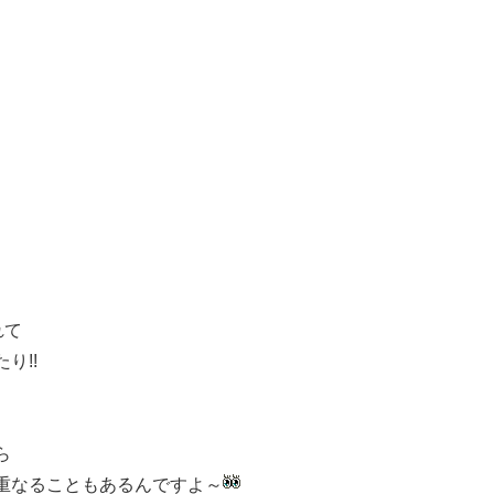
れて
り!!
ら
重なることもあるんですよ～