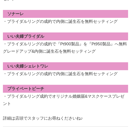
ソナーレ
・ブライダルリングの成約で内側に誕生石を無料セッティング
いい夫婦ブライダル
・ブライダルリングの成約で『Pt900製品』を『Pt950製品』へ無料
グレードアップ&内側に誕生石を無料セッティング
いい夫婦シェレトワレ
・ブライダルリングの成約で内側に誕生石を無料セッティング
プライベートビーチ
・ブライダルリング成約でオリジナル婚姻届&マスクケースプレゼ
ント
詳細は店頭でスタッフにお尋ねくださいね♪