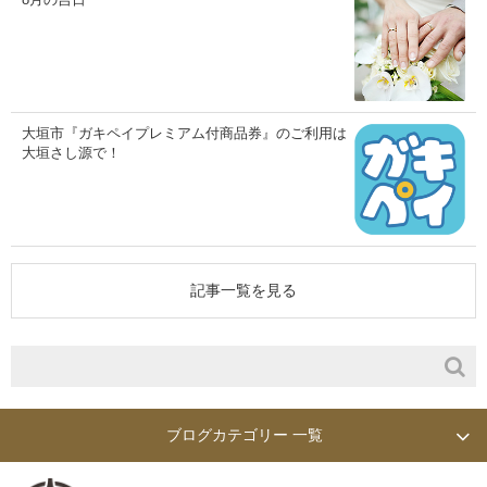
大垣市『ガキペイプレミアム付商品券』のご利用は
大垣さし源で！
記事一覧を見る
ブログカテゴリー 一覧