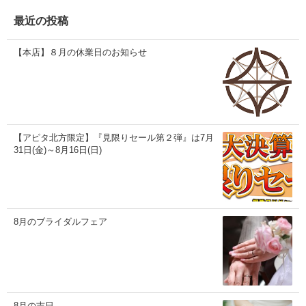
イ
ブ
最近の投稿
【本店】８月の休業日のお知らせ
【アピタ北方限定】『見限りセール第２弾』は7月
31日(金)～8月16日(日)
8月のブライダルフェア
8月の吉日