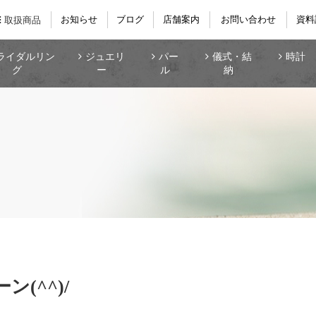
お知らせ
ブログ
店舗案内
お問い合わせ
資料
取扱商品
ライダルリン
ジュエリ
パー
儀式・結
時計
グ
ー
ル
納
(^^)/