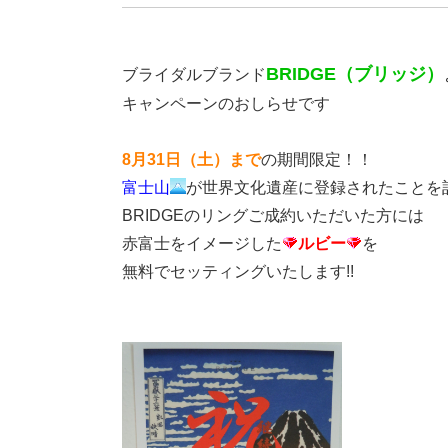
BRIDGE（ブリッジ）
ブライダルブランド
キャンペーンのおしらせです
8月31日（土）まで
の期間限定！！
富士山
が世界文化遺産に登録されたことを
BRIDGEのリングご成約いただいた方には
赤富士をイメージした
ルビー
を
無料でセッティングいたします!!