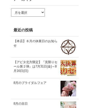
ア
ー
カ
イ
ブ
最近の投稿
【本店】８月の休業日のお知ら
せ
【アピタ北方限定】『見限りセ
ール第２弾』は7月31日(金)～8
月16日(日)
8月のブライダルフェア
8月の吉日