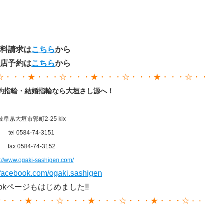
料請求は
こちら
から
店予約は
こちら
から
☆・・・★・・・☆・・・★・・・☆・
・・★・・・☆・・
約指輪・結婚指輪なら大垣さし源へ！
岐阜県大垣市郭町2-25 kix
tel 0584-74-3151
fax 0584-74-3152
p://www.ogaki-sashigen.com/
.facebook.com/ogaki.sashigen
bookページもはじめました!!
☆・・・★・・・☆・・・★・・・☆・・・★・・・☆
・
・