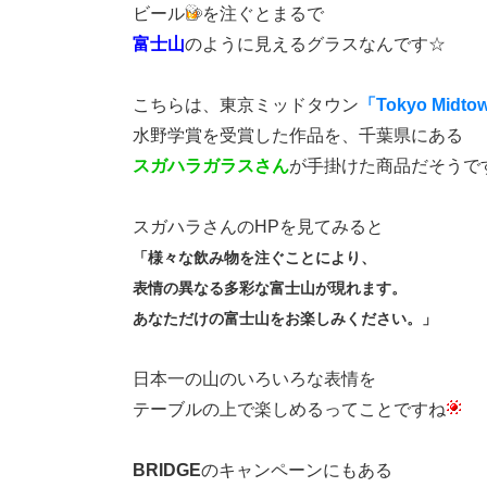
ビール
を注ぐとまるで
富士山
のように見えるグラスなんです☆
こちらは、東京ミッドタウン
「Tokyo Midto
水野学賞を受賞した作品を、千葉県にある
スガハラガラスさん
が手掛けた商品だそうで
スガハラさんのHPを見てみると
「様々な飲み物を注ぐことにより、
表情の異なる多彩な富士山が現れます。
あなただけの富士山をお楽しみください。」
日本一の山のいろいろな表情を
テーブルの上で楽しめるってことですね
BRIDGE
のキャンペーンにもある