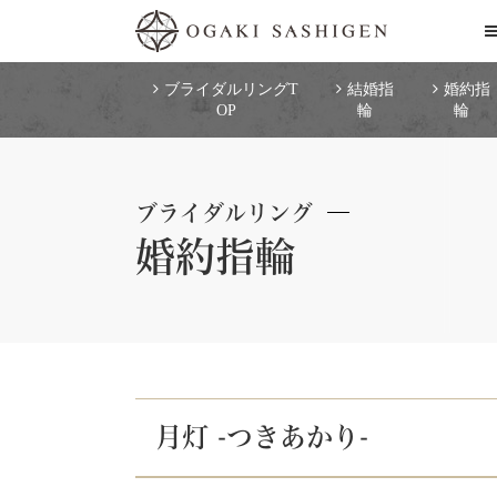
ブライダルリングT
結婚指
婚約指
OP
輪
輪
ブライダルリング
婚約指輪
月灯 -つきあかり-