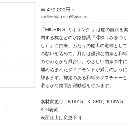
W:470,000円～
※表記の金額は全て税込価格です。
「MIORING -ミオリング-」は船の航路を
内する杭などの水路標識「澪標（みをつく
し）」に由来。ふたりの船出の道標として
の願いを込めて。月灯は優雅な曲線と和紙
のやわらかな風合い。やさしい曲線の中に
埋め込まれたダイアモンドが満月のように
輝きます。抑揚のある和紙テクスチャーと
滑らかな鏡面が躍動感を生みます。
素材変更可：K18YG、K18PG、K18WG、
K18萌黄
表面仕上げ変更不可