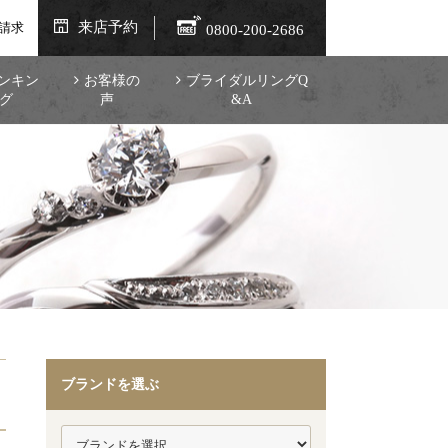
来店予約
請求
0800-200-2686
ンキン
お客様の
ブライダルリングQ
グ
声
&A
ブランドを選ぶ