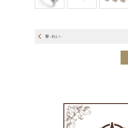
黎 -れい-