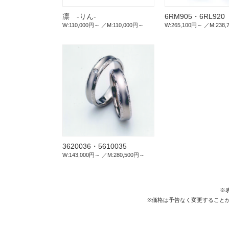
凛 -りん-
6RM905・6RL920
W:110,000円～
M:110,000円～
W:265,100円～
M:238
3620036・5610035
W:143,000円～
M:280,500円～
※表
※価格は予告なく変更すること