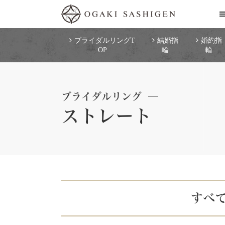
ブライダルリングT
結婚指
婚約指
OP
輪
輪
ブライダルリング
ストレート
すべ