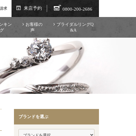
来店予約
請求
0800-200-2686
ンキン
お客様の
ブライダルリングQ
グ
声
&A
ブランドを選ぶ
。