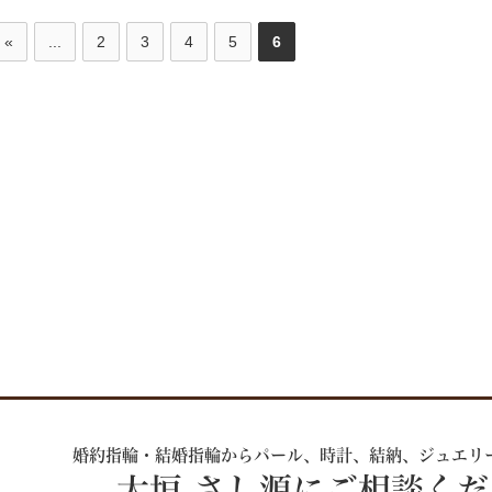
«
...
2
3
4
5
6
婚約指輪・結婚指輪からパール、時計、
結納、ジュエリ
大垣 さし源にご相談く