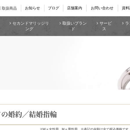
お知らせ
ブログ
店舗案内
お問い合わせ
資料
取扱商品
セカンドマリッジリ
取扱いブラン
サービ
ラ
ング
ド
ス
ての婚約／結婚指輪
※W = 女性用、M = 男性用
※表記の金額は全て税込価格です