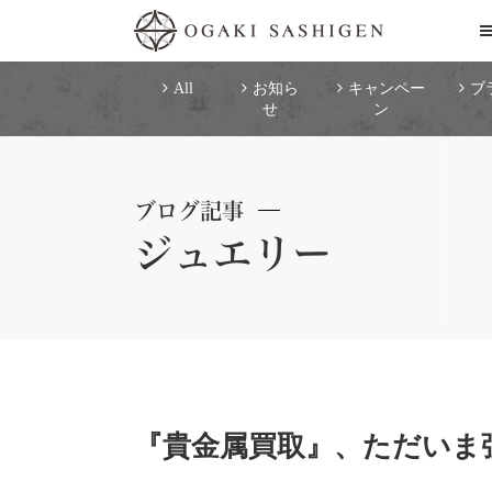
All
お知ら
キャンペー
ブ
せ
ン
ブログ記事
ジュエリー
『貴金属買取』、ただいま