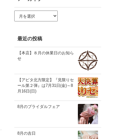
ア
ー
カ
イ
ブ
最近の投稿
【本店】８月の休業日のお知ら
せ
【アピタ北方限定】『見限りセ
ール第２弾』は7月31日(金)～8
月16日(日)
8月のブライダルフェア
8月の吉日