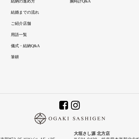
結納の進め方
腕時計Q&A
結婚までの流れ
ご紹介店舗
用語一覧
儀式・結納Q&A
筆耕
大垣さし源 北方店