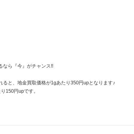
なら『今』がチャンス!!
と、地金買取価格が1gあたり350円upとなります♪
り150円upです。