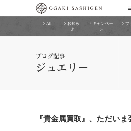
All
お知ら
キャンペー
ブ
せ
ン
ブログ記事
ジュエリー
『貴金属買取』、ただいま