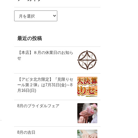
ア
ー
カ
イ
ブ
最近の投稿
【本店】８月の休業日のお知ら
せ
【アピタ北方限定】『見限りセ
ール第２弾』は7月31日(金)～8
月16日(日)
8月のブライダルフェア
8月の吉日