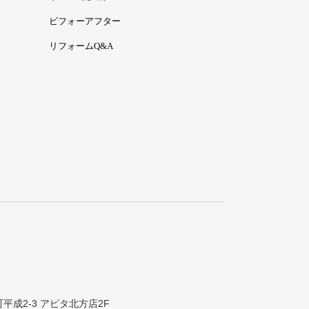
ビフォーアフター
リフォームQ&A
町平成2-3 アピタ北方店2F