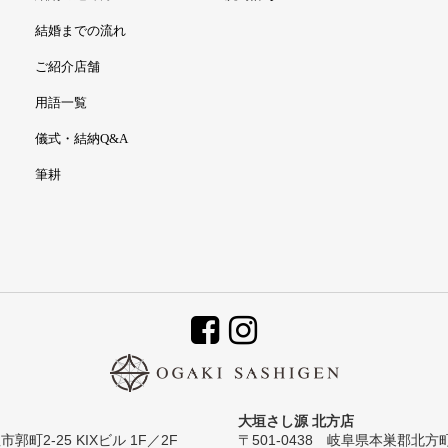
結婚までの流れ
ご紹介店舗
用語一覧
儀式・結納Q&A
筆耕
大垣さし源 北方店
郭町2-25 KIXビル 1F／2F
〒501-0438 岐阜県本巣郡北方