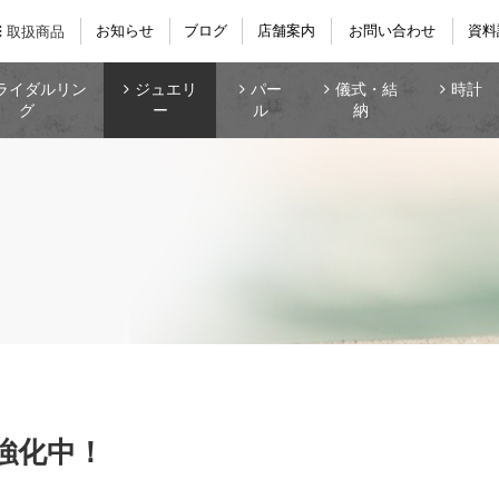
お知らせ
ブログ
店舗案内
お問い合わせ
資料
取扱商品
ライダルリン
ジュエリ
パー
儀式・結
時計
グ
ー
ル
納
強化中！