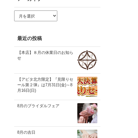
ア
ー
カ
イ
ブ
最近の投稿
【本店】８月の休業日のお知ら
せ
【アピタ北方限定】『見限りセ
ール第２弾』は7月31日(金)～8
月16日(日)
8月のブライダルフェア
8月の吉日