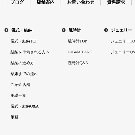
ブログ
店舗案内
お問い合わせ
資料請求
儀式・結納
腕時計
ジュエリー
儀式・結納TOP
腕時計TOP
ジュエリーTO
結納を準備される方へ
GaGaMILANO
ジュエリーQ&
結納の進め方
腕時計Q&A
結婚までの流れ
ご紹介店舗
用語一覧
儀式・結納Q&A
筆耕