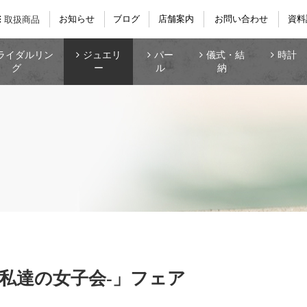
お知らせ
ブログ
店舗案内
お問い合わせ
資料
取扱商品
ライダルリン
ジュエリ
パー
儀式・結
時計
グ
ー
ル
納
 -私達の女子会-」フェア