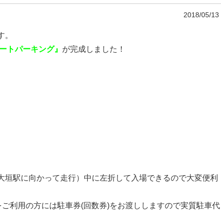
2018/05/13
す。
リートパーキング』
が完成しました
！
大垣駅に向かって走行）中に左折して入場で
きるので大
変便利
をご利用の方には駐車券(回数券)をお渡ししますので実質駐車代