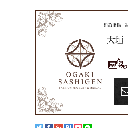
婚約指輪・
大垣