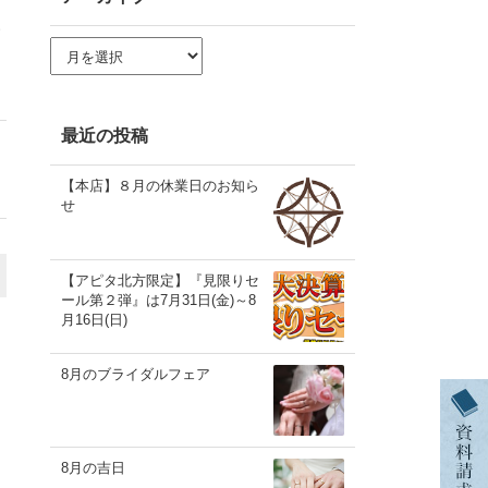
い
ア
ー
カ
イ
ブ
最近の投稿
【本店】８月の休業日のお知ら
せ
【アピタ北方限定】『見限りセ
ール第２弾』は7月31日(金)～8
月16日(日)
8月のブライダルフェア
8月の吉日