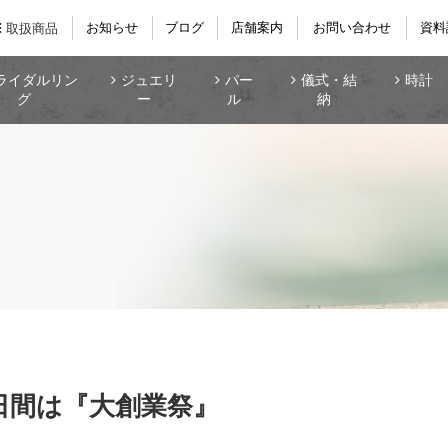
お知らせ
ブログ
店舗案内
お問い合わせ
資料
取扱商品
ライダルリン
ジュエリ
パー
儀式・結
時計
グ
ー
ル
納
の3日間は『大創業祭』