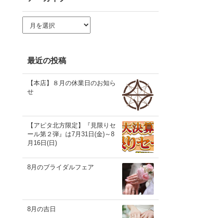
ア
ー
カ
イ
ブ
最近の投稿
【本店】８月の休業日のお知ら
せ
【アピタ北方限定】『見限りセ
ール第２弾』は7月31日(金)～8
月16日(日)
8月のブライダルフェア
8月の吉日