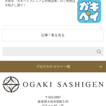
大垣市『ガキペイプレミアム付商品券』のご利用は
大垣さし源で！
記事一覧を見る
ブログカテゴリー 一覧
〒503-0887
岐阜県大垣市郭町2-25
KIXビル1F／2F