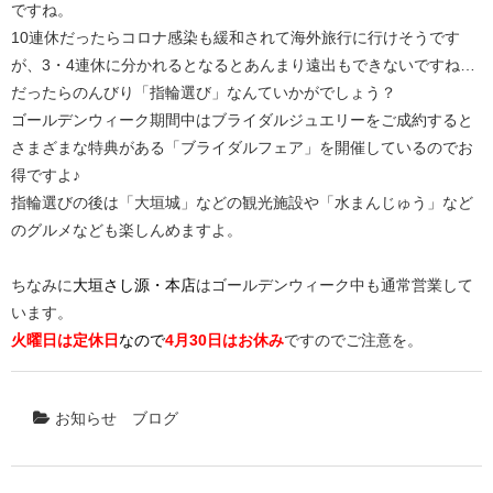
ですね。
10連休だったらコロナ感染も緩和されて海外旅行に行けそうです
が、3・4連休に分かれるとなるとあんまり遠出もできないですね…
だったらのんびり「指輪選び」なんていかがでしょう？
ゴールデンウィーク期間中はブライダルジュエリーをご成約すると
さまざまな特典がある「ブライダルフェア」を開催しているのでお
得ですよ♪
指輪選びの後は「大垣城」などの観光施設や「水まんじゅう」など
のグルメなども楽しんめますよ。
ちなみに
大垣さし源・本店
はゴールデンウィーク中も通常営業して
います。
火曜日は定休日
なので
4月30日はお休み
ですのでご注意を。
お知らせ
ブログ