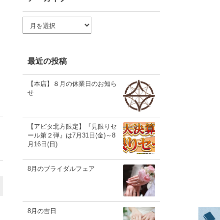
ア
ー
カ
イ
ブ
最近の投稿
【本店】８月の休業日のお知ら
せ
【アピタ北方限定】『見限りセ
ール第２弾』は7月31日(金)～8
月16日(日)
8月のブライダルフェア
8月の吉日