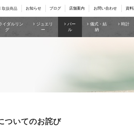
お知らせ
ブログ
店舗案内
お問い合わせ
資料
取扱商品
ライダルリン
ジュエリ
パー
儀式・結
時計
グ
ー
ル
納
についてのお詫び