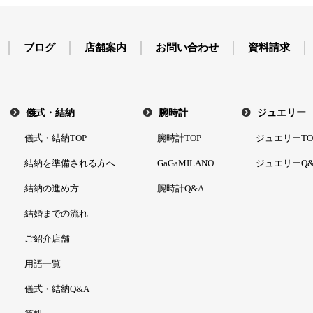
ブログ
店舗案内
お問い合わせ
資料請求
儀式・結納
腕時計
ジュエリー
儀式・結納TOP
腕時計TOP
ジュエリーTO
結納を準備される方へ
GaGaMILANO
ジュエリーQ&
結納の進め方
腕時計Q&A
結婚までの流れ
ご紹介店舗
用語一覧
儀式・結納Q&A