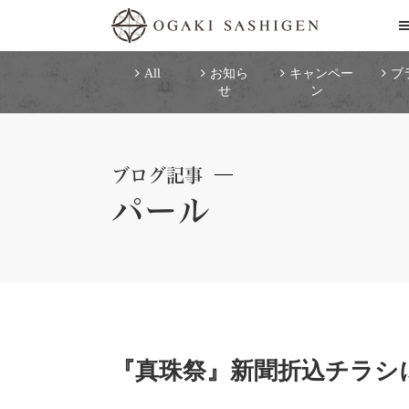
All
お知ら
キャンペー
ブ
せ
ン
ブログ記事
パール
『真珠祭』新聞折込チラシ