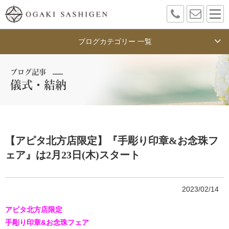
ブログカテゴリー 一覧
ブログ記事
儀式・結納
【アピタ北方店限定】『手彫り印章&お念珠フ
ェア』は2月23日(木)スタート
2023/02/14
アピタ北方店限定
手彫り印章&お念珠フェア