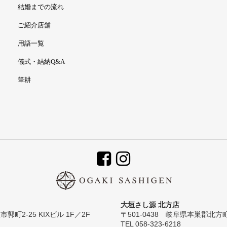
結婚までの流れ
ご紹介店舗
用語一覧
儀式・結納Q&A
筆耕
大垣さし源 北方店
郭町2-25 KIXビル 1F／2F
〒501-0438 岐阜県本巣郡北方
TEL 058-323-6218