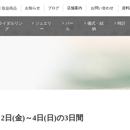
お知らせ
ブログ
店舗案内
お問い合わせ
資料
取扱商品
ライダルリン
ジュエリ
パー
儀式・結
時計
グ
ー
ル
納
日(金)～4日(日)の3日間