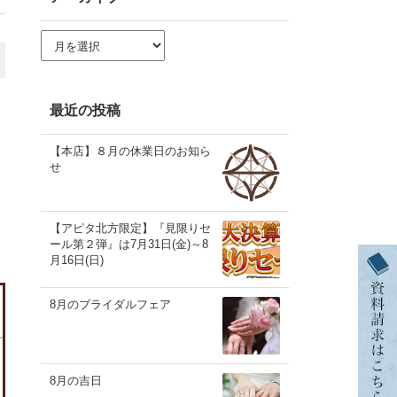
ア
ー
カ
イ
ブ
最近の投稿
【本店】８月の休業日のお知ら
せ
【アピタ北方限定】『見限りセ
ール第２弾』は7月31日(金)～8
月16日(日)
8月のブライダルフェア
8月の吉日