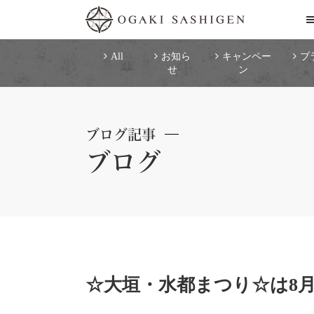
All
お知ら
キャンペー
ブ
せ
ン
ブログ記事
ブログ
☆大垣・水都まつり☆は8月2