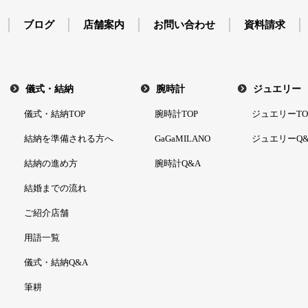
ブログ
店舗案内
お問い合わせ
資料請求
儀式・結納
腕時計
ジュエリー
儀式・結納TOP
腕時計TOP
ジュエリーTO
結納を準備される方へ
GaGaMILANO
ジュエリーQ&
結納の進め方
腕時計Q&A
結婚までの流れ
ご紹介店舗
用語一覧
儀式・結納Q&A
筆耕