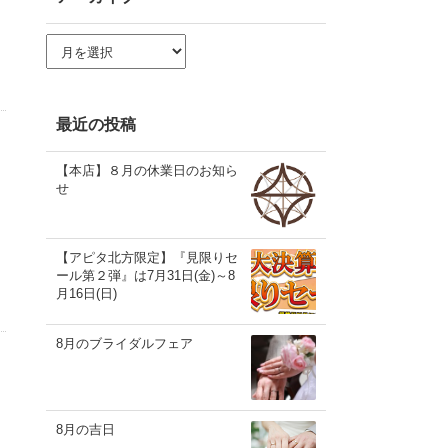
ア
ー
カ
イ
ブ
最近の投稿
【本店】８月の休業日のお知ら
せ
【アピタ北方限定】『見限りセ
ール第２弾』は7月31日(金)～8
月16日(日)
8月のブライダルフェア
8月の吉日