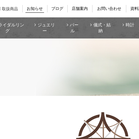
お知らせ
ブログ
店舗案内
お問い合わせ
資料
取扱商品
ライダルリン
ジュエリ
パー
儀式・結
時計
グ
ー
ル
納