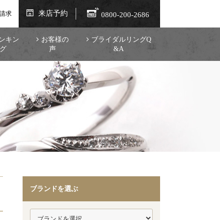
来店予約
請求
0800-200-2686
ンキン
お客様の
ブライダルリングQ
グ
声
&A
ブランドを選ぶ