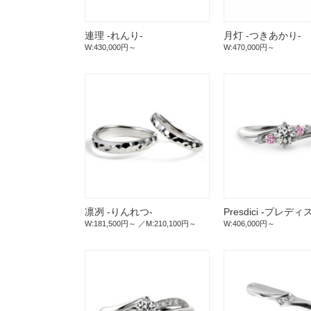
連理 -れんり-
月灯 -つきあかり-
W:430,000円～
W:470,000円～
凛冽 -りんれつ-
Presdici -プレディ
W:181,500円～
M:210,100円～
W:406,000円～