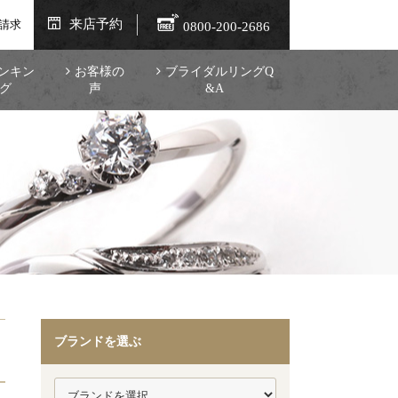
来店予約
請求
0800-200-2686
ンキン
お客様の
ブライダルリングQ
グ
声
&A
ブランドを選ぶ
。