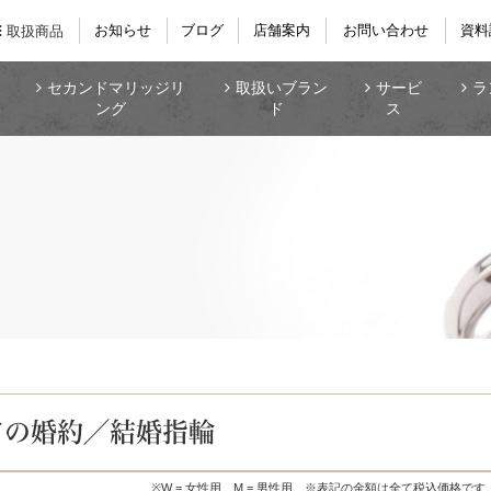
お知らせ
ブログ
店舗案内
お問い合わせ
資料
取扱商品
セカンドマリッジリ
取扱いブラン
サービ
ラ
ング
ド
ス
ての婚約／結婚指輪
※W = 女性用、M = 男性用
※表記の金額は全て税込価格です