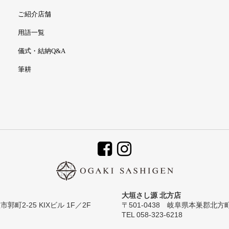
ご紹介店舗
用語一覧
儀式・結納Q&A
筆耕
大垣さし源 北方店
郭町2-25 KIXビル 1F／2F
〒501-0438 岐阜県本巣郡北方
TEL 058-323-6218