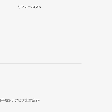
リフォームQ&A
町平成2-3 アピタ北方店2F